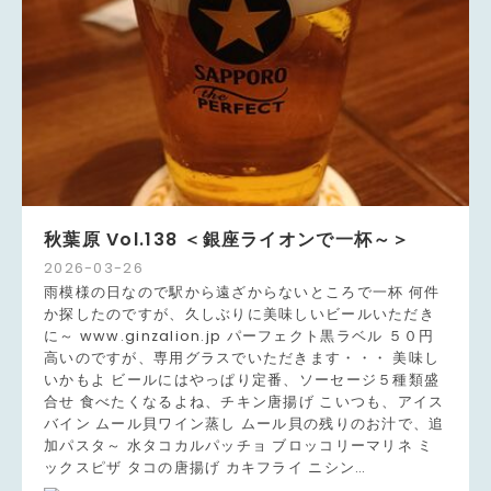
秋葉原 Vol.138 ＜銀座ライオンで一杯～＞
2026
-
03
-
26
雨模様の日なので駅から遠ざからないところで一杯 何件
か探したのですが、久しぶりに美味しいビールいただき
に～ www.ginzalion.jp パーフェクト黒ラベル ５０円
高いのですが、専用グラスでいただきます・・・ 美味し
いかもよ ビールにはやっぱり定番、ソーセージ５種類盛
合せ 食べたくなるよね、チキン唐揚げ こいつも、アイス
バイン ムール貝ワイン蒸し ムール貝の残りのお汁で、追
加パスタ～ 水タコカルパッチョ ブロッコリーマリネ ミ
ックスピザ タコの唐揚げ カキフライ ニシン…