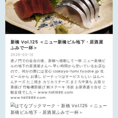
新橋 Vol.125 ＜ニュー新橋ビル地下・居酒屋
ふみで一杯＞
2025
-
02
-
10
虎ノ門での会合の後、新橋へ移動して一杯 ニュー新橋ビ
ルの地下の居酒屋さんへ 早い時間から空いているお店な
ので、何かの際には安心 izakaya-fumi.foodre.jp 生
ビールから お通し ピーナッツはサービスらしい はんぺ
んチーズ たこ焼き カリカリチーズ まぐろ中落ち お造り
唐揚げ 竹輪磯部揚げ 鮪ステーキ 冷奴 お新香盛り合せ ご
馳走様でした～ www.hkt1989.com
www.hkt1989.com