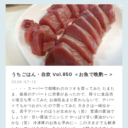
うちごはん・自炊 Vol.850 ＜お魚で晩酌～＞
2026
-
07
-
13
…・・・ スーパーで朝獲れのカツオを買ってみた たまた
ま、銀座のデパートに所要があったので、帰りに食品売
り場立ち寄ってみた お値段あまり変わらないで、デパー
トでもかつおがいたので買ってみた 大きさは一緒位か
な、若干デパートのほうが太めかも（笑） 普通の醤油で
しょうが・甘い醤油でニンニク やっぱり甘い醤油がいい
かな（笑） 冷凍庫のお魚も早めに～ この大きさでも解凍