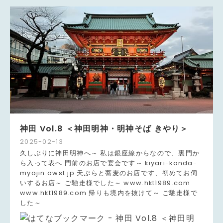
神田 Vol.8 ＜神田明神・明神そば きやり＞
2025
-
02
-
13
久しぶりに神田明神へ～ 私は銀座線からなので、裏門か
ら入って表へ 門前のお店で宴会です～ kiyari-kanda-
myojin.owst.jp 天ぷらと蕎麦のお店です、初めてお伺
いするお店～ ご馳走様でした～ www.hkt1989.com
www.hkt1989.com 帰りも境内を抜けて～ ご馳走様で
した～