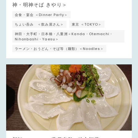
会食・宴会 ＜Dinner Party＞
ちょい呑み ＜飲み屋さん＞
東京 ＜TOKYO＞
神田・大手町・日本橋・八重洲＜Kanda・Otemachi・
Nihonbashi・Yaesu＞
ラーメン・おうどん・そば等（麺類）＜Noodles＞