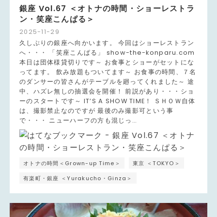
銀座 Vol.67 ＜オトナの時間・ショーレストラ
ン・笑座こんぱる＞
2025
-
11
-
29
久しぶりの銀座へ向かいます。 今回はショーレストラン
へ・・・ 「笑座こんぱる」 show-the-konparu.com
本日は団体様貸切りです～ お食事とショーがセットにな
ってます。 飲み放題もついてます～ お食事の時間、７名
のダンサーの皆さんがテーブルを廻ってくれました～ 途
中、ハズレ無しの抽選会を開催！ 前説があり・・・ショ
ーのスタートです～ IT’S A SHOW TIME！ ＳＨＯＷ自体
は、撮影禁止なのですが 最後のみ撮影可という事
で・・・ ニューハーフの方も混じっ…
オトナの時間＜Grown-up Time＞
東京 ＜TOKYO＞
有楽町・銀座 ＜Yurakucho・Ginza＞