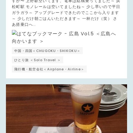
すが〜 上野駅空いてます、電車は結構乗ってました～ 浜
松町駅 モノレールは空いてましたね～ 少し早いので平日
ガラガラ～ アップグレードできたのでここから入ります
～ 少しだけ朝ごはんいただきます～ 一杯だけ（笑） さ
あ搭乗口へ…
中国・四国＜CHUGOKU・SHIKOKU＞
ひとり旅 ＜Solo Travel ＞
飛行機・航空会社＜Airplane・Airline＞