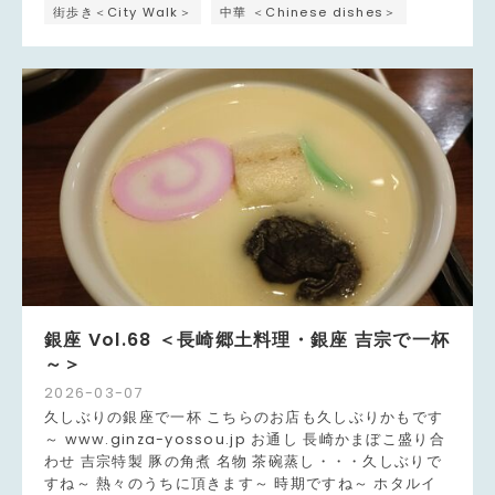
街歩き＜City Walk＞
中華 ＜Chinese dishes＞
銀座 Vol.68 ＜長崎郷土料理・銀座 吉宗で一杯
～＞
2026
-
03
-
07
久しぶりの銀座で一杯 こちらのお店も久しぶりかもです
～ www.ginza-yossou.jp お通し 長崎かまぼこ盛り合
わせ 吉宗特製 豚の角煮 名物 茶碗蒸し・・・久しぶりで
すね～ 熱々のうちに頂きます～ 時期ですね～ ホタルイ