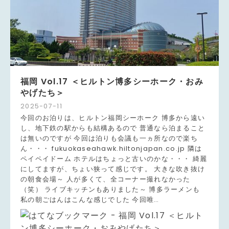
福岡 Vol.17 ＜ヒルトン博多シーホーク・おみ
やげたち＞
2025
-
07
-
11
今回のお泊りは、ヒルトン福岡シーホーク 博多から遠い
し、地下鉄の駅からも結構あるので 普通なら泊まること
は無いのですが 今回は泊りも会議も一ヵ所なので楽ち
ん・・・ fukuokaseahawk.hiltonjapan.co.jp 隣は
ペイペイドーム ホテルはちょっと古いのかな・・・ 綺麗
にしてますが、ちょい狭って感じです。 大きな吹き抜け
の朝食会場～ 人が多くて、全コーナー撮れなかった
（笑） ライブキッチンもありました～ 博多ラーメンも
私の朝ごはんはこんな感じでした 今回唯…