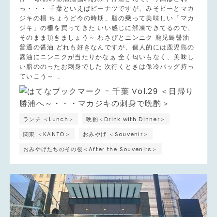
っ・・・ 千葉といえばピーナツですが、みそピーとマカ
ジキの柵 ちょうど今の時期、脂の乗って美味しい「マカ
ジキ」の柵を買ってきた いい感じに解凍できてるので、
そのまま頂きましょう～ わさびとニンニク 鹿児島醤油
普通の醤油 どれも好きなんですが、個人的には鹿児島の
醤油にニンニクが当たりかなぁ 全く匂いもなく、美味し
い脂ののったお刺身でした 次行くときは保冷バッグ持っ
ていこう～ …
ランチ ＜Lunch＞
晩酌＜Drink with Dinner＞
関東 ＜KANTO＞
おみやげ ＜Souvenir＞
おみやげたちのその後＜After the Souvenirs＞