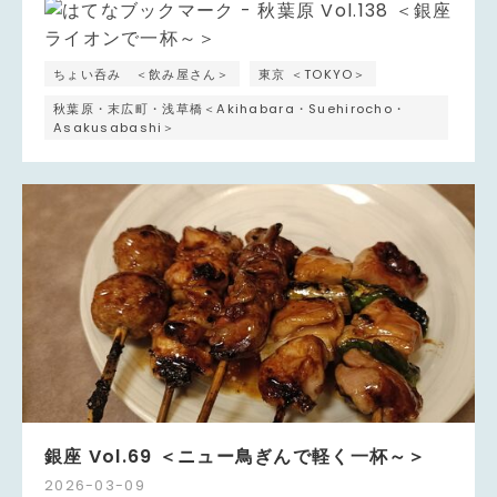
ちょい呑み ＜飲み屋さん＞
東京 ＜TOKYO＞
秋葉原・末広町・浅草橋＜Akihabara・Suehirocho・
Asakusabashi＞
銀座 Vol.69 ＜ニュー鳥ぎんで軽く一杯～＞
2026
-
03
-
09