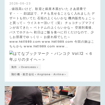
2026
-
06
-
23
…値段高いけど、歓迎と銀座木屋がいた さあ搭乗で
す・・・ 顔認証で、ＰＰも見せることなく入れました デ
ザートも付いてた 石垣の上くらいかな 機内販売ちょこっ
と買って～ ウイスキー頂いて（笑） チョコチップマフイ
ンが出てきた～ ベトナムの上くらいかな～ 空港到着後、
バスでホテルへ 初日はご飯を食べに行くだけなので、少
しお部屋でゆっくり～ お疲れ様でした～
www.hkt1989.com www.hkt1989.com 今回の旅はこ
ちらから www.hkt1989.com www.…
海外 ＜Overseas＞
飛行機・航空会社＜Airplane・Airline＞