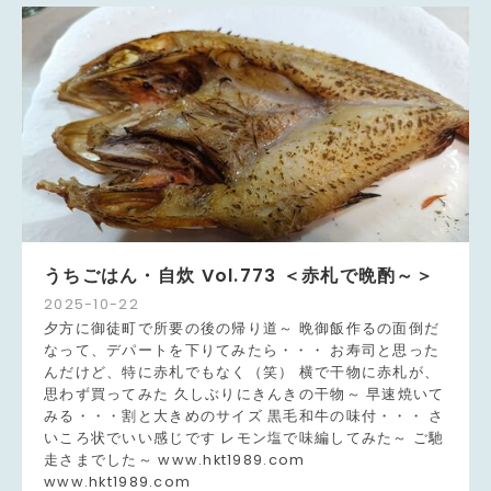
うちごはん・自炊 Vol.773 ＜赤札で晩酌～＞
2025
-
10
-
22
夕方に御徒町で所要の後の帰り道～ 晩御飯作るの面倒だ
なって、デパートを下りてみたら・・・ お寿司と思った
んだけど、特に赤札でもなく（笑） 横で干物に赤札が、
思わず買ってみた 久しぶりにきんきの干物～ 早速焼いて
みる・・・割と大きめのサイズ 黒毛和牛の味付・・・ さ
いころ状でいい感じです レモン塩で味編してみた～ ご馳
走さまでした～ www.hkt1989.com
www.hkt1989.com