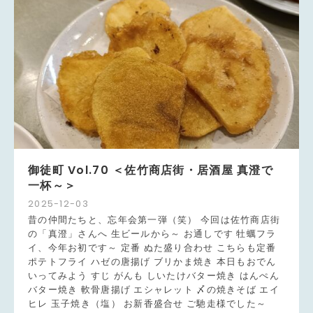
御徒町 Vol.70 ＜佐竹商店街・居酒屋 真澄で
一杯～＞
2025
-
12
-
03
昔の仲間たちと、忘年会第一弾（笑） 今回は佐竹商店街
の「真澄」さんへ 生ビールから～ お通しです 牡蠣フラ
イ、今年お初です～ 定番 ぬた盛り合わせ こちらも定番
ポテトフライ ハゼの唐揚げ ブリかま焼き 本日もおでん
いってみよう すじ がんも しいたけバター焼き はんぺん
バター焼き 軟骨唐揚げ エシャレット 〆の焼きそば エイ
ヒレ 玉子焼き（塩） お新香盛合せ ご馳走様でした～