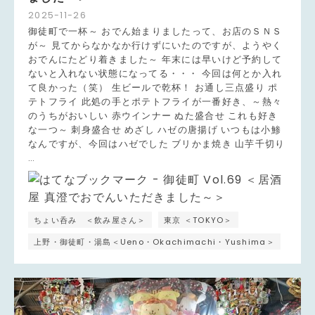
2025
-
11
-
26
御徒町で一杯～ おでん始まりましたって、お店のＳＮＳ
が～ 見てからなかなか行けずにいたのですが、ようやく
おでんにたどり着きました～ 年末には早いけど予約して
ないと入れない状態になってる・・・ 今回は何とか入れ
て良かった（笑） 生ビールで乾杯！ お通し三点盛り ポ
テトフライ 此処の手とポテトフライが一番好き、～熱々
のうちがおいしい 赤ウインナー ぬた盛合せ これも好き
な一つ～ 刺身盛合せ めざし ハゼの唐揚げ いつもは小鯵
なんですが、今回はハゼでした ブリかま焼き 山芋千切り
…
ちょい呑み ＜飲み屋さん＞
東京 ＜TOKYO＞
上野・御徒町・湯島＜Ueno・Okachimachi・Yushima＞