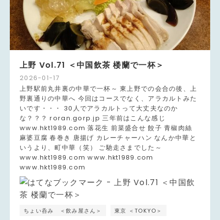
上野 Vol.71 ＜中国飲茶 楼蘭で一杯＞
2026
-
01
-
17
上野駅前丸井裏の中華で一杯～ 東上野での会合の後、上
野裏通りの中華へ 今回はコースでなく、アラカルトみた
いです・・・ 30人でアラカルトって大丈夫なのか
な？？？ roran.gorp.jp 三年前はこんな感じ
www.hkt1989.com 落花生 前菜盛合せ 餃子 青椒肉絲
麻婆豆腐 春巻き 唐揚げ カレーチャーハン なんか中華と
いうより、町中華（笑） ご馳走さまでした～
www.hkt1989.com www.hkt1989.com
www.hkt1989.com
ちょい呑み ＜飲み屋さん＞
東京 ＜TOKYO＞