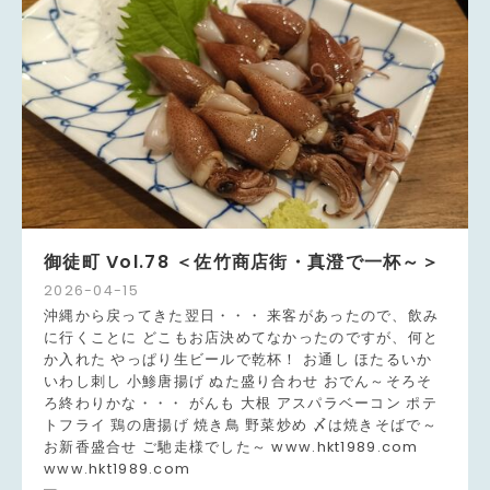
御徒町 Vol.78 ＜佐竹商店街・真澄で一杯～＞
2026
-
04
-
15
沖縄から戻ってきた翌日・・・ 来客があったので、飲み
に行くことに どこもお店決めてなかったのですが、何と
か入れた やっぱり生ビールで乾杯！ お通し ほたるいか
いわし刺し 小鯵唐揚げ ぬた盛り合わせ おでん～そろそ
ろ終わりかな・・・ がんも 大根 アスパラベーコン ポテ
トフライ 鶏の唐揚げ 焼き鳥 野菜炒め 〆は焼きそばで～
お新香盛合せ ご馳走様でした～ www.hkt1989.com
www.hkt1989.com