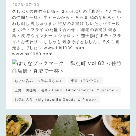
2026
-
07
-
30
久しぶりの佐竹商店街へ ２か月ぶりの「真澄」さんで昔
の仲間と一杯～ 生ビールから～ そら豆 鯵のなめろう い
わし刺し 肉しゅうまい 稚鮎の唐揚げ しいたけバター焼
き ポテトフライ ぬた盛り合わせ 川海老の唐揚げ 焼き
鳥・皮 赤ウインナー エシャロット 茄子揚げ ポテトフラ
イのお代わり～ ししゃも 焼きそばとおしんこで〆 ご馳
走さまでした～ www.hkt1989.com
www.hkt1989.com
ちょい呑み ＜飲み屋さん＞
東京 ＜TOKYO＞
上野・御徒町・湯島＜Ueno・Okachimachi・Yushima＞
お気に入り ＜My favorite Goods ＆ Place＞