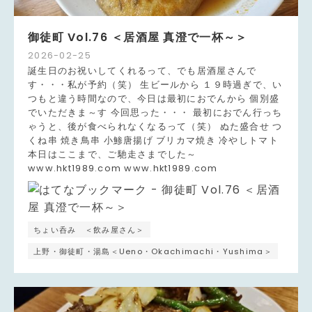
御徒町 Vol.76 ＜居酒屋 真澄で一杯～＞
2026
-
02
-
25
誕生日のお祝いしてくれるって、でも居酒屋さんで
す・・・私が予約（笑） 生ビールから １９時過ぎで、い
つもと違う時間なので、今日は最初におでんから 個別盛
でいただきま～す 今回思った・・・ 最初におでん行っち
ゃうと、後が食べられなくなるって（笑） ぬた盛合せ つ
くね串 焼き鳥串 小鯵唐揚げ ブリカマ焼き 冷やしトマト
本日はここまで、ご馳走さまでした～
www.hkt1989.com www.hkt1989.com
ちょい呑み ＜飲み屋さん＞
上野・御徒町・湯島＜Ueno・Okachimachi・Yushima＞