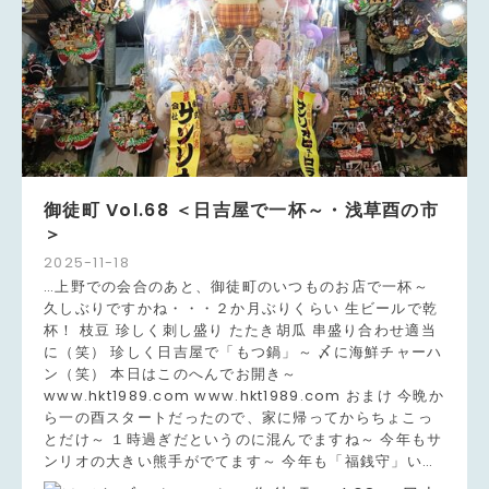
御徒町 Vol.68 ＜日吉屋で一杯～・浅草酉の市
＞
2025
-
11
-
18
…上野での会合のあと、御徒町のいつものお店で一杯～
久しぶりですかね・・・２か月ぶりくらい 生ビールで乾
杯！ 枝豆 珍しく刺し盛り たたき胡瓜 串盛り合わせ適当
に（笑） 珍しく日吉屋で「もつ鍋」～ 〆に海鮮チャーハ
ン（笑） 本日はこのへんでお開き～
www.hkt1989.com www.hkt1989.com おまけ 今晩か
ら一の酉スタートだったので、家に帰ってからちょこっ
とだけ～ １時過ぎだというのに混んでますね～ 今年もサ
ンリオの大きい熊手がでてます～ 今年も「福銭守」い…