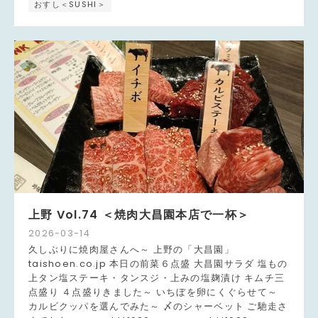
おすし＜SUSHI＞
上野 Vol.74 ＜焼肉大昌園本店で一杯＞
2026
-
03
-
14
久しぶりに焼肉屋さんへ～ 上野の「大昌園」
taishoen.co.jp 本日の前菜６点盛 大昌園サラダ 塩もの
上タン塩ステーキ・タンスジ・上みの塩麹漬け キムチ三
点盛り ４点盛りきました～ いちぼを卵にくぐらせて～
カルビクッパを選んでみた～ 〆のシャーベット ご馳走さ