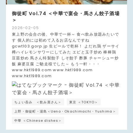
御徒町 Vol.74 ＜中華で宴会・馬さん餃子酒場
＞
2026
-
02
-
05
東上野の会合の後、中華で一杯～ 食べ飲み放題みたいで
す 個人的には初めて入るお店なんですね
gcwt103.gorp.jp 生ビールで乾杯！ よだれ鶏 ザーサイ
樽ハイレモンサワーにしてみた エビと玉子炒め 棒棒鶏
豆苗炒め 馬さん特製餃子 しそ餃子 酢豚 チャーシュー炒
飯 麻婆豆腐 ご馳走様でした～ もう一軒・・・
www.hkt1989.com www.hkt1989.com
www.hkt1989.com
ちょい呑み ＜飲み屋さん＞
東京 ＜TOKYO＞
上野・御徒町・湯島＜Ueno・Okachimachi・Yushima＞
中華 ＜Chinese dishes＞