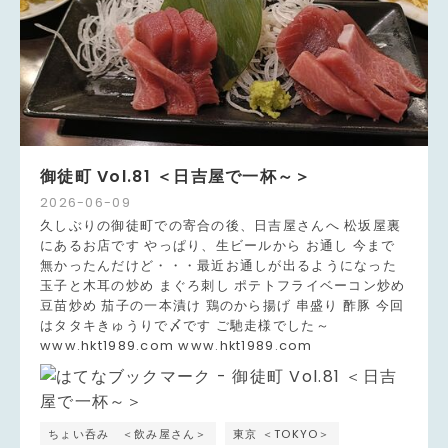
御徒町 Vol.81 ＜日吉屋で一杯～＞
2026
-
06
-
09
久しぶりの御徒町での寄合の後、日吉屋さんへ 松坂屋裏
にあるお店です やっぱり、生ビールから お通し 今まで
無かったんだけど・・・最近お通しが出るようになった
玉子と木耳の炒め まぐろ刺し ポテトフライベーコン炒め
豆苗炒め 茄子の一本漬け 鶏のから揚げ 串盛り 酢豚 今回
はタタキきゅうりで〆です ご馳走様でした～
www.hkt1989.com www.hkt1989.com
ちょい呑み ＜飲み屋さん＞
東京 ＜TOKYO＞