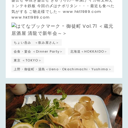
盛合せ 串焼き盛合せ きゅうりの一本漬け イカ明太和え
トンテキ鉄板 今回の〆はナポリタン・・・最近も食べた
気がする ご馳走様でした～ www.hkt1989.com
www.hkt1989.com
ちょい呑み ＜飲み屋さん＞
会食・宴会 ＜Dinner Party＞
北海道＜HOKKAIDO＞
東京 ＜TOKYO＞
上野・御徒町・湯島＜Ueno・Okachimachi・Yushima＞