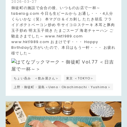
2026
-
03
-
27
御徒町の施設で会合の後、いつものお店で一杯～
tabelog.com 今日も生ビールから お通し・・・4人分
くらいかな（笑） 本マグロ＆イカ刺し たたき胡瓜 フラ
イドポテトベーコン炒め 牛サイコロステーキ 木耳と豚肉
玉子炒め 明太玉子焼き たまごスープ 海老チャーハン ご
馳走さまでした～ www.hkt1989.com
www.hkt1989.com おまけです・・・ Happy
Birthdayな方がいたので、本日はもう一軒・・・ お疲れ
様でした～
ちょい呑み ＜飲み屋さん＞
東京 ＜TOKYO＞
上野・御徒町・湯島＜Ueno・Okachimachi・Yushima＞