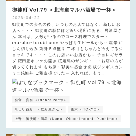
御徒町 Vol.79 ＜北海道マルハ酒場で一杯＞
2026
-
04
-
22
御徒町での会合の後、いつものお店ではなく、新しいお
店へ・・・ 御徒町の駅にほど近い場所にある、居酒屋さ
ん 本日は、人数がいるのでコース料理でスタート
maruha-karubi.com やっぱり生ビールから～ 塩辛 に
しん切り込み 刺身５点盛り 二杯目もちゃんと冷えてるジ
ョッキです・・・ このお店いいお店かも～ チョレギサラ
ダ 羅臼産ホッケの開き 桜姫鳥のザンギ・・・お店の方が
切ってくれます もち豚・彩美牛盛合せ 鉄板ジンギスカン
ミニ銀鮭丼 ご馳走様でした～ 入れれば、もう…
会食・宴会 ＜Dinner Party＞
ちょい呑み ＜飲み屋さん＞
東京 ＜TOKYO＞
上野・御徒町・湯島＜Ueno・Okachimachi・Yushima＞