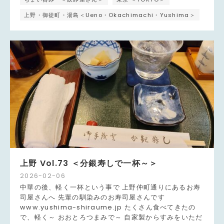
上野・御徒町・湯島＜Ueno・Okachimachi・Yushima＞
上野 Vol.73 ＜分銀寿しで一杯～＞
2026
-
02
-
06
中華の後、軽く一杯という事で 上野仲町通りにあるお寿
司屋さんへ 先輩の馴染みのお寿司屋さんです
www.yushima-shiraume.jp たくさん食べてきたの
で、軽く～ おおとろつまみで～ 自家製からすみをいただ