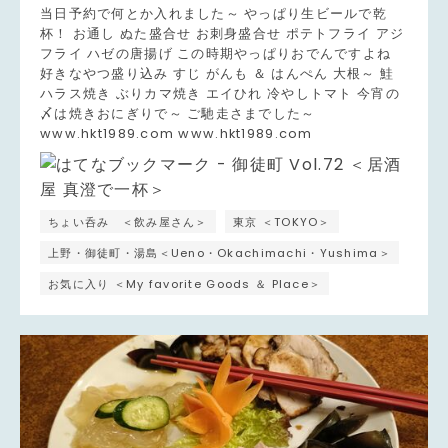
当日予約で何とか入れました～ やっぱり生ビールで乾
杯！ お通し ぬた盛合せ お刺身盛合せ ポテトフライ アジ
フライ ハゼの唐揚げ この時期やっぱりおでんですよね
好きなやつ盛り込み すじ がんも ＆ はんぺん 大根～ 鮭
ハラス焼き ぶりカマ焼き エイひれ 冷やしトマト 今宵の
〆は焼きおにぎりで～ ご馳走さまでした～
www.hkt1989.com www.hkt1989.com
ちょい呑み ＜飲み屋さん＞
東京 ＜TOKYO＞
上野・御徒町・湯島＜Ueno・Okachimachi・Yushima＞
お気に入り ＜My favorite Goods ＆ Place＞