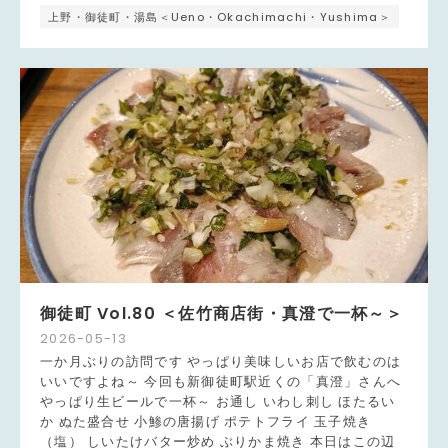
上野・御徒町・湯島＜Ueno・Okachimachi・Yushima＞
御徒町 Vol.80 ＜佐竹商店街・真澄で一杯～＞
2026
-
05
-
13
一か月ぶりの訪問です やっぱり美味しいお店で飲むのは
いいですよね～ 今回も新御徒町駅近くの「真澄」さんへ
やっぱり生ビールで一杯～ お通し いわし刺し ほたるい
か ぬた盛合せ 小鯵の唐揚げ ポテトフライ 玉子焼き
（塩） しいたけバター炒め ぶりかま焼き 本日はこの辺