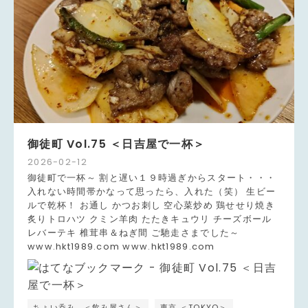
御徒町 Vol.75 ＜日吉屋で一杯＞
2026
-
02
-
12
御徒町で一杯～ 割と遅い１９時過ぎからスタート・・・
入れない時間帯かなって思ったら、入れた（笑） 生ビー
ルで乾杯！ お通し かつお刺し 空心菜炒め 鶏せせり焼き
炙りトロハツ クミン羊肉 たたきキュウリ チーズボール
レバーテキ 椎茸串＆ねぎ間 ご馳走さまでした～
www.hkt1989.com www.hkt1989.com
ちょい呑み ＜飲み屋さん＞
東京 ＜TOKYO＞