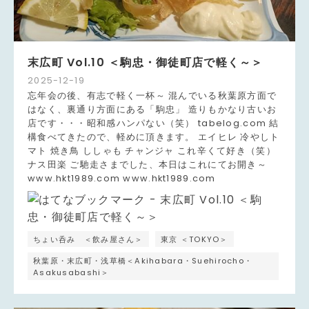
末広町 Vol.10 ＜駒忠・御徒町店で軽く～＞
2025
-
12
-
19
忘年会の後、有志で軽く一杯～ 混んでいる秋葉原方面で
はなく、裏通り方面にある「駒忠」 造りもかなり古いお
店です・・・昭和感ハンパない（笑） tabelog.com 結
構食べてきたので、軽めに頂きます。 エイヒレ 冷やしト
マト 焼き鳥 ししゃも チャンジャ これ辛くて好き（笑）
ナス田楽 ご馳走さまでした、本日はこれにてお開き～
www.hkt1989.com www.hkt1989.com
ちょい呑み ＜飲み屋さん＞
東京 ＜TOKYO＞
秋葉原・末広町・浅草橋＜Akihabara・Suehirocho・
Asakusabashi＞