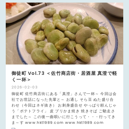
御徒町 Vol.73 ＜佐竹商店街・居酒屋 真澄で軽
く一杯＞
2026
-
02
-
03
御徒町 佐竹商店街にある「真澄」さんで一杯～ 今回は会
社でお世話になった先輩と～ お通し そら豆 ぬた盛り合
わせ（今回はネギ抜き） お刺身盛合せ やっぱり頼んじゃ
う「ポテトフライ」 皮 ブリかま焼き 焼きそば ご馳走さ
までした～ この後一曲唄いに行こうって・・・行ってき
ま～す www.hkt1989.com www.hkt1989.com