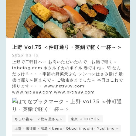
上野 Vol.75 ＜仲町通り・英鮨で軽く一杯～＞
2026
-
03
-
15
上野で二軒目へ～ お肉いただいたので、お鮨で軽く～
tabelog.com ホタルイカのボイル 春ですね～ 筍 なん
だっけ？・・・季節の野菜天ぷら レンコンはさみ揚げ 最
後は握りを摘まんで～ ご馳走さまでした～ 本日はこれで
帰ります・・・ www.hkt1989.com
www.hkt1989.com www.hkt1989.com
ちょい呑み ＜飲み屋さん＞
東京 ＜TOKYO＞
上野・御徒町・湯島＜Ueno・Okachimachi・Yushima＞