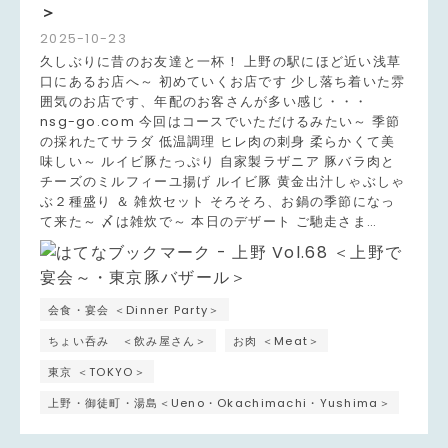
＞
2025
-
10
-
23
久しぶりに昔のお友達と一杯！ 上野の駅にほど近い浅草
口にあるお店へ～ 初めていくお店です 少し落ち着いた雰
囲気のお店です、年配のお客さんが多い感じ・・・
nsg-go.com 今回はコースでいただけるみたい～ 季節
の採れたてサラダ 低温調理 ヒレ肉の刺身 柔らかくて美
味しい～ ルイビ豚たっぷり 自家製ラザニア 豚バラ肉と
チーズのミルフィーユ揚げ ルイビ豚 黄金出汁しゃぶしゃ
ぶ２種盛り ＆ 雑炊セット そろそろ、お鍋の季節になっ
て来た～ 〆は雑炊で～ 本日のデザート ご馳走さま…
会食・宴会 ＜Dinner Party＞
ちょい呑み ＜飲み屋さん＞
お肉 ＜Meat＞
東京 ＜TOKYO＞
上野・御徒町・湯島＜Ueno・Okachimachi・Yushima＞