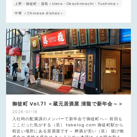
上野・御徒町・湯島＜Ueno・Okachimachi・Yushima＞
中華 ＜Chinese dishes＞
御徒町 Vol.71 ＜蔵元居酒屋 清龍で新年会～＞
2026
-
01
-
16
入社時の配属課のメンバーで新年会で御徒町へ～ 前回も
ここだった気がする（笑） tabelog.com 御徒町駅から
程近い場所にある居酒屋です～ 桝酒が安い（笑） 揚げ物